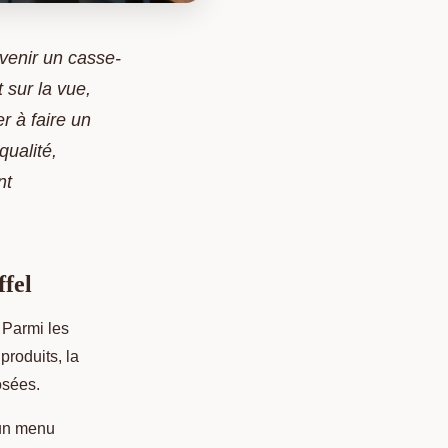
evenir un casse-
 sur la vue,
r à faire un
qualité,
nt
ffel
. Parmi les
produits, la
osées.
 un menu