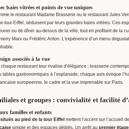
c baies vitrées et points de vue uniques
me le restaurant Madame Brasserie ou le restaurant Jules Ver
ge tour Eiffel, séduisent par leurs grandes baies vitrées. Ces e
uner ou de dîner au-dessus de la ville, tout en profitant de la cu
Thierry Marx ou Frédéric Anton. L’expérience d’un menu degustat
liable.
sign associés à la vue
chaque restaurant tour rivalise d’élégance : brasserie contempo
u tables gastronomiques à l’esplanade, chaque avis évoque l’ha
francaise europeenne, le cadre et la vue imprenable sur Paris.
liales et groupes : convivialité et facilité d
aux familles et enfants
situés au pied de la tour Eiffel
mettent l’accent sur l’accueil d
nçaise
simple et des espaces dédiés. Un arrêt au
premier étage 