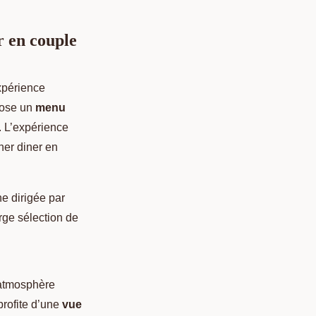
r en couple
xpérience
pose un
menu
. L’expérience
ner diner en
ne dirigée par
rge sélection de
 atmosphère
profite d’une
vue