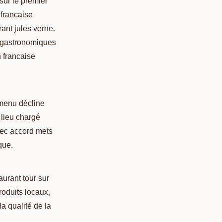
sur le premier
 francaise
ant jules verne.
s gastronomiques
n francaise
 menu décline
 lieu chargé
vec accord mets
que.
urant tour sur
roduits locaux,
a qualité de la