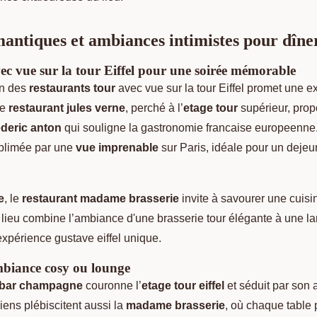
antiques et ambiances intimistes pour dîne
ec vue sur la tour Eiffel pour une soirée mémorable
un des
restaurants tour
avec vue sur la tour Eiffel promet une e
Le
restaurant jules verne
, perché à l’
etage tour
supérieur, pro
ederic anton
qui souligne la gastronomie francaise europeenne
ublimée par une
vue imprenable
sur Paris, idéale pour un dejeu
e
, le
restaurant madame brasserie
invite à savourer une cuisi
 lieu combine l’ambiance d'une brasserie tour élégante à une la
 expérience gustave eiffel unique.
mbiance cosy ou lounge
bar champagne
couronne l’
etage tour eiffel
et séduit par son
siens plébiscitent aussi la
madame brasserie
, où chaque table 