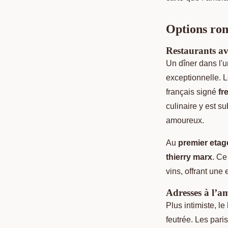
Options rom
Restaurants av
Un dîner dans l'
exceptionnelle. 
français signé
fr
culinaire y est s
amoureux.
Au
premier etag
thierry marx
. Ce
vins, offrant une
Adresses à l’a
Plus intimiste, le
feutrée. Les pari