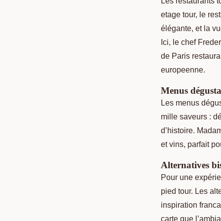
Les restaurants t
etage tour, le re
élégante, et la v
Ici, le chef Fred
de Paris restaura
europeenne.
Menus dégustat
Les menus dégusta
mille saveurs : d
d’histoire. Mada
et vins, parfait 
Alternatives b
Pour une expérien
pied tour. Les al
inspiration franc
carte que l’ambi