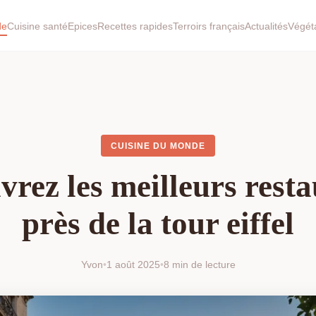
de
Cuisine santé
Epices
Recettes rapides
Terroirs français
Actualités
Végét
CUISINE DU MONDE
rez les meilleurs rest
près de la tour eiffel
Yvon
•
1 août 2025
•
8 min de lecture