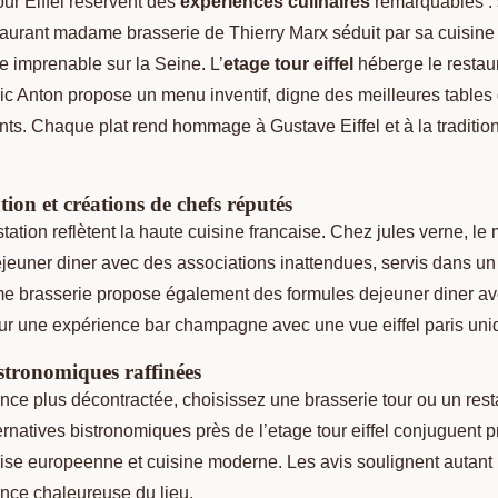
our Eiffel réservent des
expériences culinaires
remarquables : 
staurant madame brasserie de Thierry Marx séduit par sa cuisine
ue imprenable sur la Seine. L’
etage tour eiffel
héberge le restaur
eric Anton propose un menu inventif, digne des meilleures table
nts. Chaque plat rend hommage à Gustave Eiffel et à la traditio
ion et créations de chefs réputés
tion reflètent la haute cuisine francaise. Chez jules verne, le
éjeuner diner avec des associations inattendues, servis dans un
me brasserie propose également des formules dejeuner diner a
pour une expérience bar champagne avec une vue eiffel paris uni
istronomiques raffinées
ce plus décontractée, choisissez une brasserie tour ou un resta
ternatives bistronomiques près de l’etage tour eiffel conjuguent p
aise europeenne et cuisine moderne. Les avis soulignent autant l
ance chaleureuse du lieu.