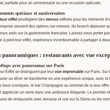
r, parfaite pour un anniversaire ou une occasion spéciale.
ments spéciaux et anniversaires
our eiffel
privilégient des
menus
raffinés pour les moments d’
ropose souvent des options sur-mesure, du brunch dejeuner au
jours axés sur la gastronomie francaise. Laissez-vous porter pa
 à pied tour eiffel, expérience incontournable à partager à deux
 panoramiques : restaurants avec vue excep
ooftops avec panoramas sur Paris
ur Eiffel se distinguent par leur
vue imprenable
sur Paris. Sur 
euner ou dîner se transforme en une expérience unique, avec la to
es lieux iconiques, le bar Champagne au sommet de la tour offr
r apprécier un verre dans une ambiance élégante. Le premier et
ussi de restaurants avec terrasse et vue sur la Seine ou les m