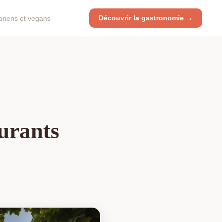
Découvrir la gastronomie →
ariens et vegans
aurants