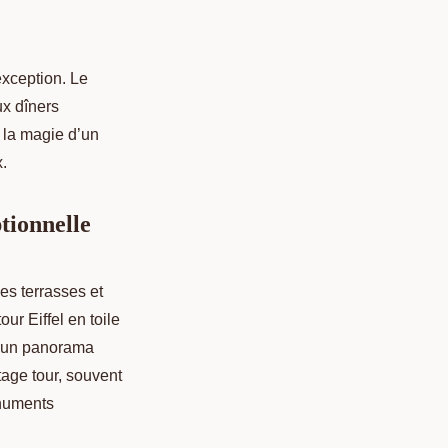
exception. Le
x dîners
r la magie d’un
.
tionnelle
les terrasses et
ur Eiffel en toile
e un panorama
age tour, souvent
onuments