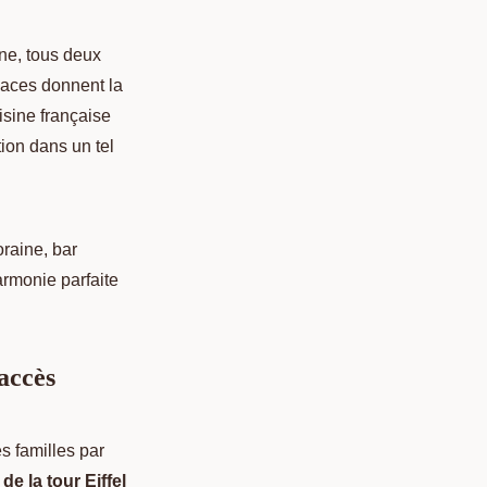
ne, tous deux
spaces donnent la
isine française
ion dans un tel
raine, bar
rmonie parfaite
’accès
es familles par
de la tour Eiffel