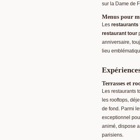
sur la Dame de Fe
Menus pour mo
Les
restaurants t
restaurant tour
p
anniversaire, tou
lieu emblématique
Expériences
Terrasses et r
Les restaurants to
les rooftops, déj
de fond. Parmi l
exceptionnel pou
animé, dispose a
parisiens.